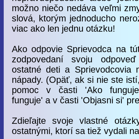
možno niečo nedáva veľmi zmy
slová, ktorým jednoducho ner
viac ako len jednu otázku!
Ako odpovie Sprievodca na tút
zodpovedaní svoju odpoveď
ostatné deti a Sprievodcovia 
nápady. (Opäť, ak si nie ste ist
pomoc v časti 'Ako funguj
funguje' a v časti 'Objasni si' pr
Zdieľajte svoje vlastné otá
ostatnými, ktorí sa tiež vydali 