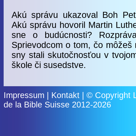
Akú správu ukazoval Boh Pet
Akú správu hovoril Martin Luth
sne o budúcnosti? Rozpráv
Sprievodcom o tom, čo môžeš ro
sny stali skutočnosťou v tvoj
škole či susedstve.
Impressum
|
Kontakt
| © Copyright
de la Bible Suisse
2012-2026