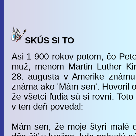
SKÚS SI TO
Asi 1 900 rokov potom, čo Peter
muž, menom Martin Luther King
28. augusta v Amerike známu 
známa ako 'Mám sen'. Hovoril o
že všetci ľudia sú si rovní. Toto
v ten deň povedal:
Mám sen, že moje štyri malé d