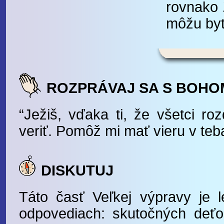
rovnako Ž
môžu byť
ROZPRÁVAJ SA S BOHO
“Ježiš, vďaka ti, že všetci roz
veriť. Pomôž mi mať vieru v teb
DISKUTUJ
Táto časť Veľkej výpravy je 
odpovediach: skutočných deť