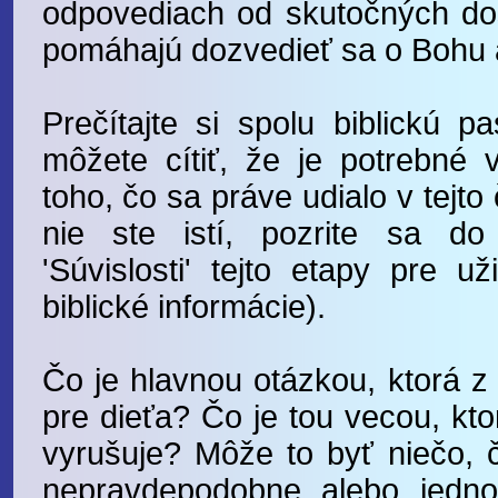
odpovediach od skutočných dos
pomáhajú dozvedieť sa o Bohu a 
Prečítajte si spolu biblickú p
môžete cítiť, že je potrebné vy
toho, čo sa práve udialo v tejto č
nie ste istí, pozrite sa do
'Súvislosti' tejto etapy pre u
biblické informácie).
Čo je hlavnou otázkou, ktorá z
pre dieťa? Čo je tou vecou, kto
vyrušuje? Môže to byť niečo, 
nepravdepodobne alebo jedn