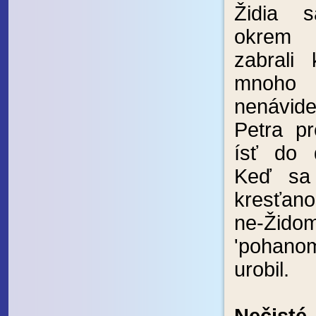
Židia s
okrem 
zabrali 
mnoho 
nenávid
Petra pr
ísť do 
Keď sa 
kresťan
ne-Ži
'pohano
urobil.