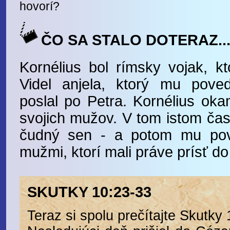
hovorí?
ČO SA STALO DOTERAZ..
Kornélius bol rímsky vojak, kt
Videl anjela, ktorý mu pove
poslal po Petra. Kornélius okam
svojich mužov. V tom istom čas
čudný sen - a potom mu pove
mužmi, ktorí mali práve prísť d
SKUTKY 10:23-33
Teraz si spolu prečítajte Skutky 