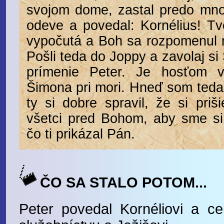
svojom dome, zastal predo mn
odeve a povedal: Kornélius! Tv
vypočutá a Boh sa rozpomenul n
Pošli teda do Joppy a zavolaj si
prímenie Peter. Je hosťom 
Šimona pri mori. Hneď som teda 
ty si dobre spravil, že si priš
všetci pred Bohom, aby sme si 
čo ti prikázal Pán.
ČO SA STALO POTOM...
Peter povedal Kornéliovi a ce