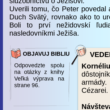
služobníctvu o Ježišovi.
Uverili tomu, čo Peter povedal 
Duch Svätý, rovnako ako to uro
Boli to prví nežidovskí ľudia
nasledovníkmi Ježiša.
OBJAVUJ BIBLIU
VEDEL
Odpovedzte spolu
Kornéli
na otázky z knihy
dôstoj
Veľká výprava na
armády. 
strane 96.
Cézarei.
Návštev