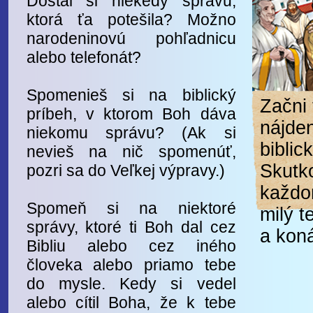
Dostal si niekedy správu,
ktorá ťa potešila? Možno
narodeninovú pohľadnicu
alebo telefonát?
Spomenieš si na biblický
Začni 
príbeh, v ktorom Boh dáva
nájde
niekomu správu? (Ak si
biblic
nevieš na nič spomenúť,
Skutko
pozri sa do Veľkej výpravy.)
každo
Spomeň si na niektoré
milý t
správy, ktoré ti Boh dal cez
a koná
Bibliu alebo cez iného
človeka alebo priamo tebe
do mysle. Kedy si vedel
alebo cítil Boha, že k tebe