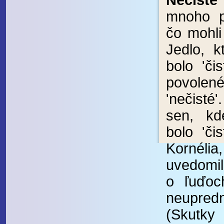
Nečisté
mnoho p
čo mohli
Jedlo, k
bolo 'čis
povolen
'nečisté'
sen, kd
bolo 'čis
Kornél
uvedomil
o ľuďoc
neupredn
(Skut