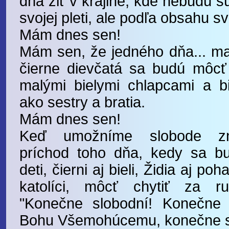
dňa žiť v krajine, kde nebudú s
svojej pleti, ale podľa obsahu sv
Mám dnes sen!
Mám sen, že jedného dňa... malí
čierne dievčatá sa budú môcť 
malými bielymi chlapcami a bi
ako sestry a bratia.
Mám dnes sen!
Keď umožníme slobode znie
príchod toho dňa, kedy sa b
deti, čierni aj bieli, Židia aj poh
katolíci, môcť chytiť za ru
"Konečne slobodní! Konečne 
Bohu Všemohúcemu, konečne s