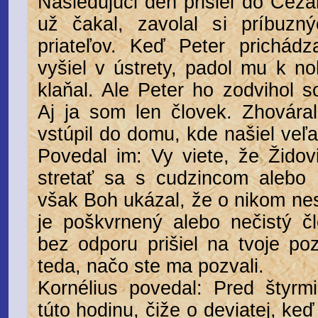
Nasledujúci deň prišiel do Cézar
už čakal, zavolal si príbuzný
priateľov. Keď Peter prichádz
vyšiel v ústrety, padol mu k n
klaňal. Ale Peter ho zodvihol s
Aj ja som len človek. Zhovára
vstúpil do domu, kde našiel ve
Povedal im: Vy viete, že Židov
stretať sa s cudzincom alebo
však Boh ukázal, že o nikom ne
je poškvrnený alebo nečistý č
bez odporu prišiel na tvoje po
teda, načo ste ma pozvali.
Kornélius povedal: Pred štyrm
túto hodinu, čiže o deviatej, ke