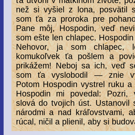
ťa utvoril v matkinom živote, po
než si vyšiel z lona, posvätil 
som ťa za proroka pre pohano
Pane môj, Hospodin, veď nevi
som ešte len chlapec. Hospodin
Nehovor, ja som chlapec, l
komukoľvek ťa pošlem a povie
prikážem! Neboj sa ich, veď 
som ťa vyslobodil — znie v
Potom Hospodin vystrel ruku a 
Hospodin mi povedal: Pozri, 
slová do tvojich úst. Ustanovi
národmi a nad kráľovstvami, ab
rúcal, ničil a plienil, aby si budov