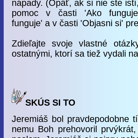
nápady. (Opäť, ak si nie ste ist
pomoc v časti 'Ako funguj
funguje' a v časti 'Objasni si' pr
Zdieľajte svoje vlastné otá
ostatnými, ktorí sa tiež vydali 
SKÚS SI TO
Jeremiáš bol pravdepodobne t
nemu Boh prehovoril prvýkrát,