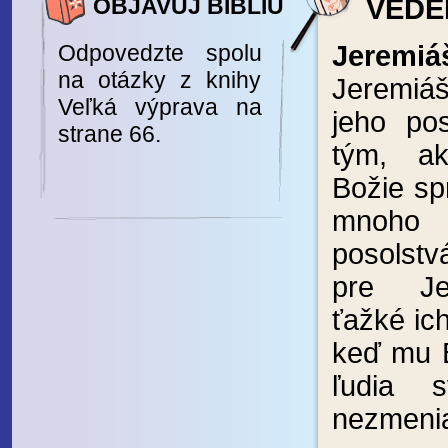
OBJAVUJ BIBLIU
VEDEL
Odpovedzte spolu
Jeremiá
na otázky z knihy
Jeremiá
Veľká výprava na
jeho po
strane 66.
tým, ak
Božie sp
mnoho 
posolstv
pre Je
ťažké ich
keď mu 
ľudia s
nezmeni