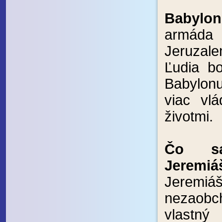
Babylon
armáda
Jeruzal
Ľudia bo
Babylon
viac vl
životmi.
Čo s
Jeremi
Jeremiá
nezaob
vlastn