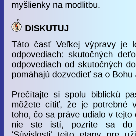
myšlienky na modlitbu.
DISKUTUJ
Táto časť Veľkej výpravy je 
odpovediach: skutočných deť
odpovediach od skutočných dos
pomáhajú dozvedieť sa o Bohu a 
Prečítajte si spolu biblickú p
môžete cítiť, že je potrebné vy
toho, čo sa práve udialo v tejto č
nie ste istí, pozrite sa do
'Súvislosti' tejto etapy pre u