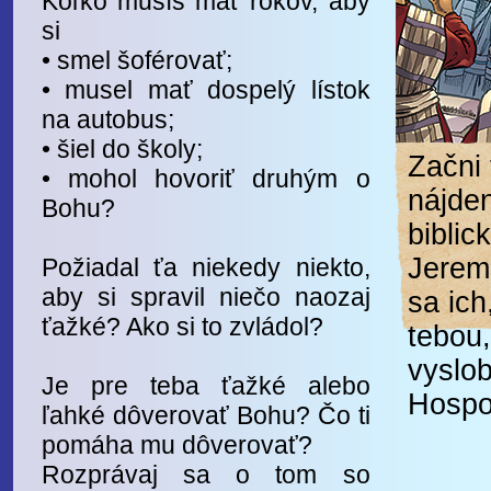
Koľko musíš mať rokov, aby
si
• smel šoférovať;
• musel mať dospelý lístok
na autobus;
• šiel do školy;
Začni 
• mohol hovoriť druhým o
nájde
Bohu?
biblic
Jerem
Požiadal ťa niekedy niekto,
aby si spravil niečo naozaj
sa ich
ťažké? Ako si to zvládol?
tebou
vyslob
Je pre teba ťažké alebo
Hospo
ľahké dôverovať Bohu? Čo ti
pomáha mu dôverovať?
Rozprávaj sa o tom so