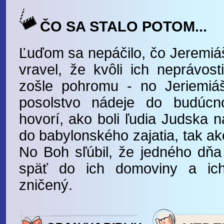
ČO SA STALO POTOM...
Ľuďom sa nepáčilo, čo Jeremiáš 
vravel, že kvôli ich neprávos
zošle pohromu - no Jeriemiáš 
posolstvo nádeje do budúcno
hovorí, ako boli ľudia Judska 
do babylonského zajatia, tak ako
No Boh sľúbil, že jedného dňa 
späť do ich domoviny a ich
zničený.