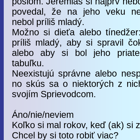
poslom. Jeremiáš si najprv nebo
povedal, že na jeho veku ne
nebol príliš mladý.
Možno si dieťa alebo tínedžer:
príliš mladý, aby si spravil č
alebo aby si bol jeho priat
tabuľku.
Neexistujú správne alebo nes
no skús sa o niektorých z nic
svojím Sprievodcom.
Áno/nie/neviem
Koľko si mal rokov, keď (ak) si 
Chcel by si toto robiť viac?