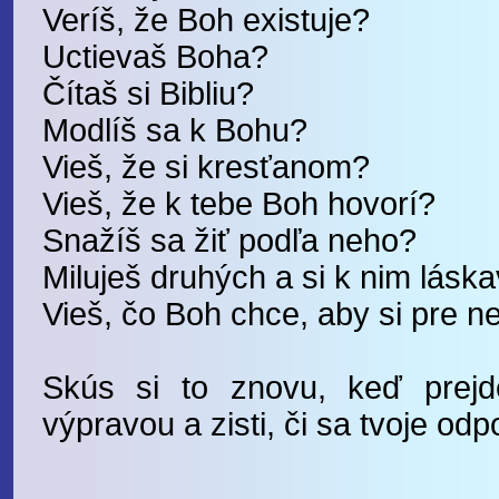
Veríš, že Boh existuje?
Uctievaš Boha?
Čítaš si Bibliu?
Modlíš sa k Bohu?
Vieš, že si kresťanom?
Vieš, že k tebe Boh hovorí?
Snažíš sa žiť podľa neho?
Miluješ druhých a si k nim láska
Vieš, čo Boh chce, aby si pre n
Skús si to znovu, keď prejd
výpravou a zisti, či sa tvoje od