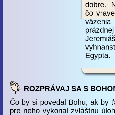
dobre. 
čo vrave
väzenia
prázd
Jeremiá
vyhnans
Egypta.
ROZPRÁVAJ SA S BOHO
Čo by si povedal Bohu, ak by ťa
pre neho vykonal zvláštnu úlo