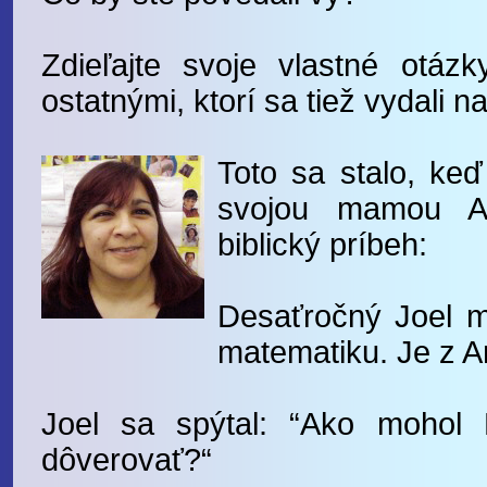
Zdieľajte svoje vlastné otá
ostatnými, ktorí sa tiež vydali 
Toto sa stalo, keď
svojou mamou An
biblický príbeh:
Desaťročný Joel m
matematiku. Je z A
Joel sa spýtal: “Ako mohol 
dôverovať?“