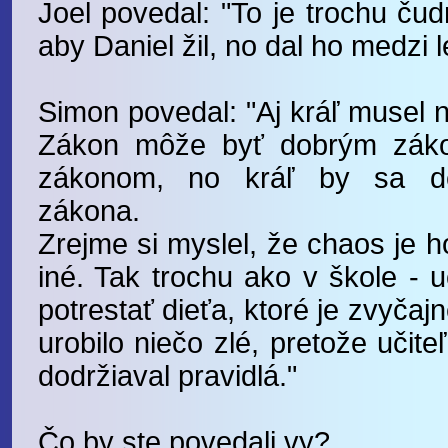
Joel povedal: "To je trochu čud
aby Daniel žil, no dal ho medzi l
Simon povedal: "Aj kráľ musel 
Zákon môže byť dobrým zák
zákonom, no kráľ by sa de
zákona.
Zrejme si myslel, že chaos je h
iné. Tak trochu ako v škole - 
potrestať dieťa, ktoré je zvyčaj
urobilo niečo zlé, pretože učit
dodržiaval pravidlá."
Čo by ste povedali vy?