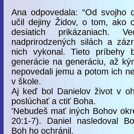
Ana odpovedala: “Od svojho d
učil dejiny Židov, o tom, ako o
desiatich prikázaniach. 
nadprirodzených silách a zázr
nich vykonal. Tieto príbehy 
generácie na generáciu, až kým
nepovedali jemu a potom ich n
v škole.
Aj keď bol Danielov život v oh
poslúchať a ctiť Boha.
'Nebudeš mať iných Bohov ok
20:1-7). Daniel nasledoval Bo
Boh ho ochránil.