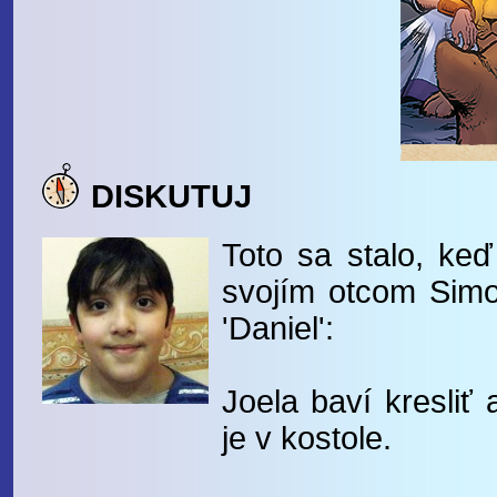
DISKUTUJ
Toto sa stalo, keď
svojím otcom Simo
'Daniel':
Joela baví kresliť
je v kostole.