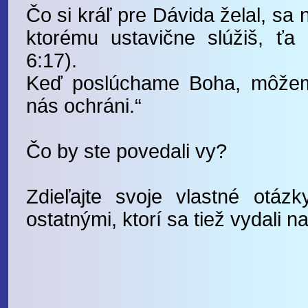
Čo si kráľ pre Dávida želal, sa 
ktorému ustavične slúžiš, ťa 
6:17).
Keď poslúchame Boha, môžeme
nás ochráni.“
Čo by ste povedali vy?
Zdieľajte svoje vlastné otá
ostatnými, ktorí sa tiež vydali 