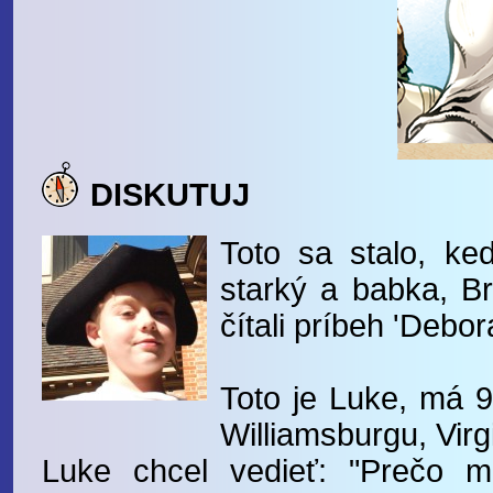
DISKUTUJ
Toto sa stalo, ke
starký a babka, B
čítali príbeh 'Debora
Toto je Luke, má 
Williamsburgu, Virgi
Luke chcel vedieť: "Prečo m