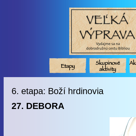
Skupinové
Ak
Etapy
aktivity
6. etapa: Boží hrdinovia
27. DEBORA