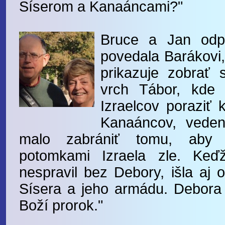
Síserom a Kanaáncami?"
Bruce a Jan odpo
povedala Barákovi
prikazuje zobrať
vrch Tábor, kde
Izraelcov poraziť
Kanaáncov, veden
malo zabrániť tomu, aby 
potomkami Izraela zle. Ke
nespravil bez Debory, išla aj 
Sísera a jeho armádu. Debora
Boží prorok."