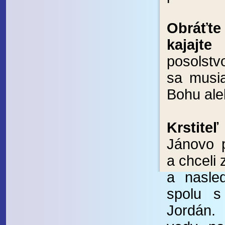
Obráť
kajajt
posolstv
sa musia
Bohu aleb
Krstiteľ
Jánovo p
a chceli 
a nasle
spolu s
Jordán.