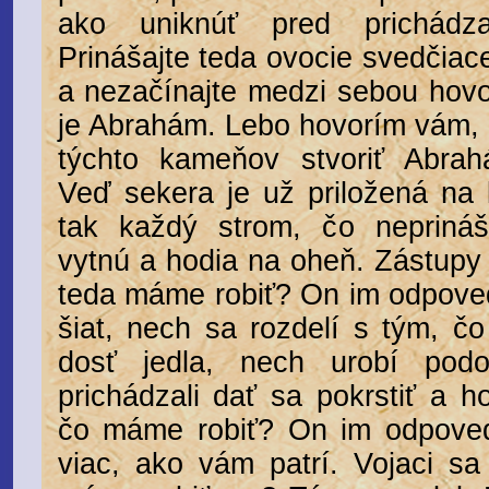
ako uniknúť pred prichádz
Prinášajte teda ovocie svedčia
a nezačínajte medzi sebou hovo
je Abrahám. Lebo hovorím vám, 
týchto kameňov stvoriť Abrah
Veď sekera je už priložená na 
tak každý strom, čo neprináš
vytnú a hodia na oheň. Zástupy 
teda máme robiť? On im odpoved
šiat, nech sa rozdelí s tým, č
dosť jedla, nech urobí podo
prichádzali dať sa pokrstiť a ho
čo máme robiť? On im odpoved
viac, ako vám patrí. Vojaci sa