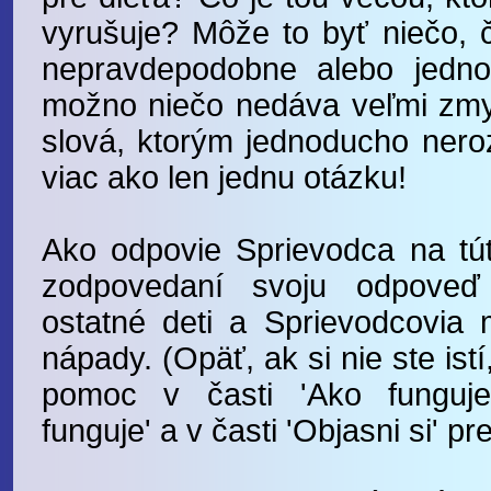
vyrušuje? Môže to byť niečo, 
nepravdepodobne alebo jedn
možno niečo nedáva veľmi zmy
slová, ktorým jednoducho ner
viac ako len jednu otázku!
Ako odpovie Sprievodca na tút
zodpovedaní svoju odpoveď
ostatné deti a Sprievodcovia 
nápady. (Opäť, ak si nie ste ist
pomoc v časti 'Ako funguj
funguje' a v časti 'Objasni si' pr