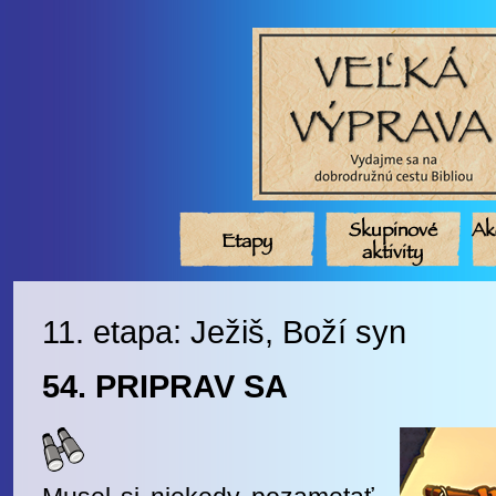
Skupinové
Ak
Etapy
aktivity
11. etapa: Ježiš, Boží syn
54. PRIPRAV SA