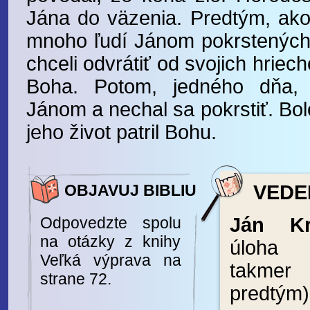
Jána do väzenia. Predtým, ako 
mnoho ľudí Jánom pokrstených,
chceli odvrátiť od svojich hriec
Boha. Potom, jedného dňa, J
Jánom a nechal sa pokrstiť. Bol
jeho život patril Bohu.
OBJAVUJ BIBLIU
VEDEL
Odpovedzte spolu
Ján Krs
na otázky z knihy
úloha 
Veľká výprava na
takme
strane 72.
predtým)