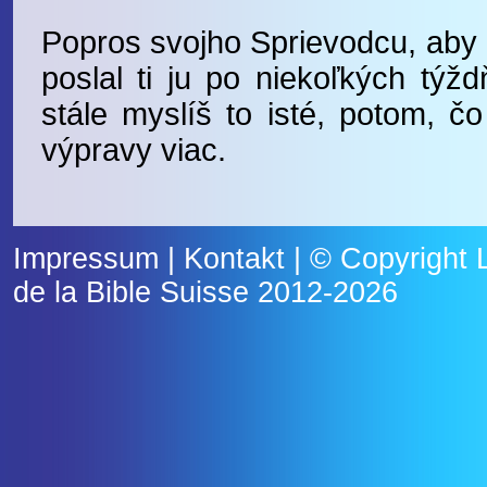
Popros svojho Sprievodcu, aby 
poslal ti ju po niekoľkých týždň
stále myslíš to isté, potom, čo
výpravy viac.
Impressum
|
Kontakt
| © Copyright
de la Bible Suisse
2012-2026