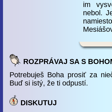
im vysv
nebol. J
namiesto
Mesiášov
ROZPRÁVAJ SA S BOHO
Potrebuješ Boha prosiť za nie
Buď si istý, že ti odpustí.
DISKUTUJ