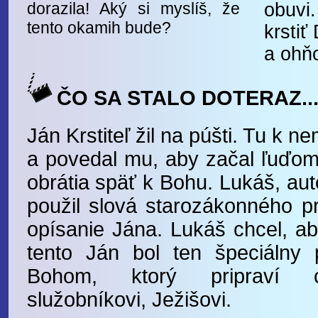
dorazila! Aký si myslíš, že
obuvi
tento okamih bude?
krsti
a ohň
ČO SA STALO DOTERAZ..
Ján Krstiteľ žil na púšti. Tu k 
a povedal mu, aby začal ľuďom
obrátia späť k Bohu. Lukáš, auto
použil slová starozákonného p
opísanie Jána. Lukáš chcel, aby
tento Ján bol ten špeciálny p
Bohom, ktorý pripraví 
služobníkovi, Ježišovi.