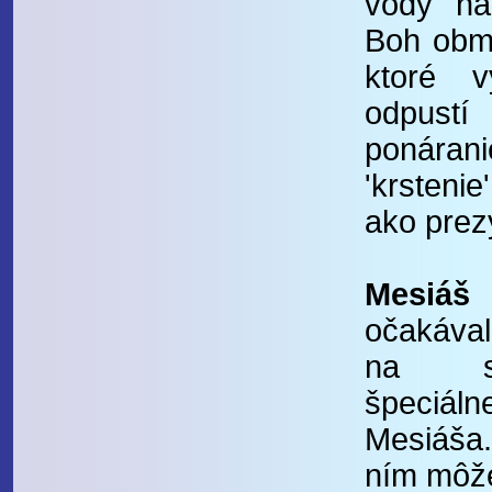
vody na
Boh obmy
ktoré v
odpus
ponára
'krstenie
ako prez
Mesiáš
Ľ
očakával
na sv
špeciá
Mesiáša.
ním môže