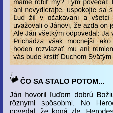
máme robiť my? Tým povedal: N
ani nevydierajte, uspokojte sa 
Ľud žil v očakávaní a všetci
uvažovali o Jánovi, že azda on j
Ale Ján všetkým odpovedal: Ja 
Prichádza však mocnejší ako
hoden rozviazať mu ani remie
vás bude krstiť Duchom Svätým
ČO SA STALO POTOM...
Ján hovoril ľuďom dobrú Bož
rôznymi spôsobmi. No Herode
povedal, že koná zle. Herodes