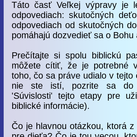
Táto časť Veľkej výpravy je 
odpovediach: skutočných deť
odpovediach od skutočných dos
pomáhajú dozvedieť sa o Bohu a 
Prečítajte si spolu biblickú p
môžete cítiť, že je potrebné vy
toho, čo sa práve udialo v tejto č
nie ste istí, pozrite sa do
'Súvislosti' tejto etapy pre u
biblické informácie).
Čo je hlavnou otázkou, ktorá z
pre dieťa? Čo je tou vecou, kto