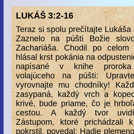
LUKÁŠ 3:2-16
Teraz si spolu prečítajte Lukáša
Zaznelo na púšti Božie slovo
Zachariáša. Chodil po celom 
hlásal krst pokánia na odpusteni
napísané v knihe proroka
volajúceho na púšti: Upravt
vyrovnajte mu chodníky! Každ
zasypaná, každý vrch a kopec
krivé, bude priame, čo je hrbo
cestou. A každý tvor uvid
Zástupom, ktoré prichádzali 
pokrstil, povedal: Hadie plemeno