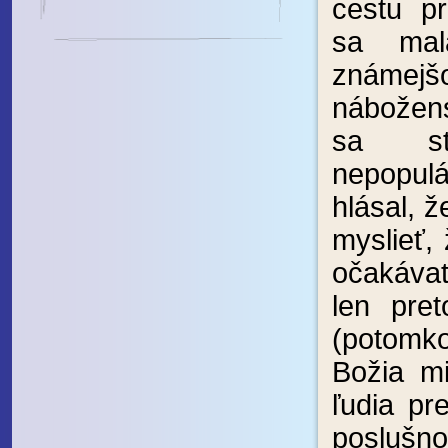
cestu p
sa mal
známejš
nábože
sa st
nepopu
hlásal, ž
myslieť, 
očakáva
len pre
(potomk
Božia mi
ľudia pr
poslušno