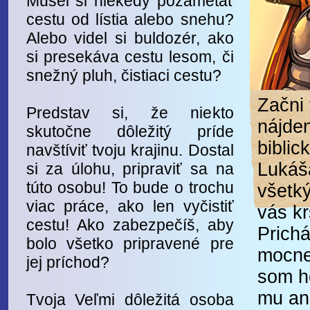
Musel si niekedy pozametať
cestu od lístia alebo snehu?
Alebo videl si buldozér, ako
si presekáva cestu lesom, či
snežný pluh, čistiaci cestu?
Začni 
Predstav si, že niekto
nájde
skutočne dôležitý príde
biblic
navštíviť tvoju krajinu. Dostal
Lukáš
si za úlohu, pripraviť sa na
túto osobu! To bude o trochu
všetk
viac práce, ako len vyčistiť
vás kr
cestu! Ako zabezpečíš, aby
Prich
bolo všetko pripravené pre
mocnej
jej príchod?
som h
mu an
Tvoja Veľmi dôležitá osoba